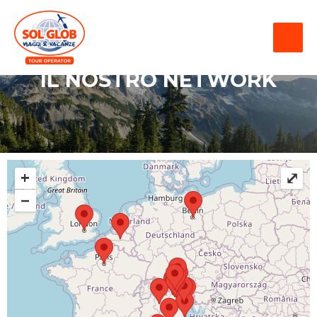
IL NOSTRO NETWORK
+
⤢
−