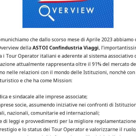
munichiamo che dallo scorso mese di Aprile 2023 abbiamo o
Overview della
ASTOI Confindustria Viaggi
, l’importantiss
i Tour Operator italiani e aderente al sistema associativo d
iazione attualmente rappresenta oltre il 91% del mercato del
no nelle relazioni con il mondo delle Istituzioni, nonchè con
e turistico e che ha come Mission:
ica e sindacale alle imprese associate;
mprese socie, assumendo iniziative nei confronti di Istituzio
li, nazionali, comunitarie ed internazionali;
di leggi e provvedimenti per la migliore regolamentazione 
estigio e lo status dei Tour Operator e valorizzarne il ruolo