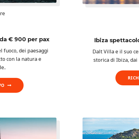
ire
 da € 900 per pax
Ibiza spettacol
el fuoco, dei paesaggi
Dalt Villa e il suo ce
tto con la natura e
storica di Ibiza, dai
e..
RICH
VO